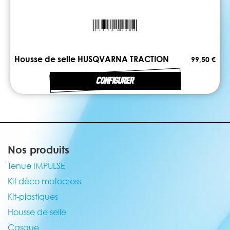
Housse de selle HUSQVARNA TRACTION
99,50 €
CONFIGURER
Nos produits
Tenue IMPULSE
Kit déco motocross
Kit-plastiques
Housse de selle
Casque