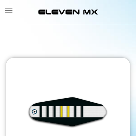
Allez
au
contenu