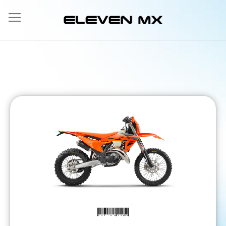
Allez
au
contenu