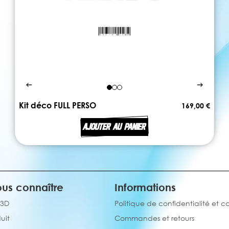
Kit déco FULL PERSO
169,00 €
AJOUTER AU PANIER
us connaître
Informations
 3D
Politique de confidentialité et c
uit
Commandes et retours