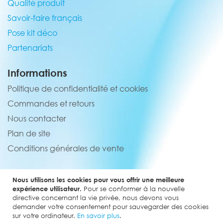
Qualité produit
Savoir-faire français
Pose kit déco
Partenariats
Informations
Politique de confidentialité et cookies
Commandes et retours
Nous contacter
Plan de site
Conditions générales de vente
Service client
Nous utilisons les cookies pour vous offrir une meilleure
02 44 84 90 44
expérience utilisateur.
Pour se conformer à la nouvelle
directive concernant la vie privée, nous devons vous
contact@elevenmx.com
demander votre consentement pour sauvegarder des cookies
sur votre ordinateur.
En savoir plus
.
5 rue de la garenne 28160 Yèvres