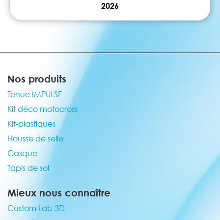
2026
Nos produits
Tenue IMPULSE
Kit déco motocross
Kit-plastiques
Housse de selle
Casque
Tapis de sol
Mieux nous connaître
Custom Lab 3D