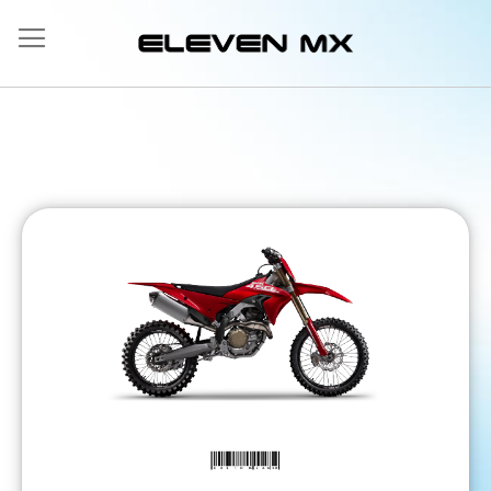
Allez
au
contenu