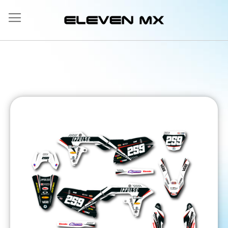
Allez
au
contenu