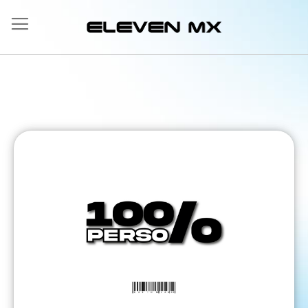
Allez
au
contenu