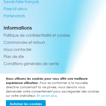
Savoir-faire français
Pose kit déco
Partenariats
Informations
Politique de confidentialité et cookies
Commandes et retours
Nous contacter
Plan de site
Conditions générales de vente
Service client
Nous utilisons les cookies pour vous offrir une meilleure
02 44 84 90 44
expérience utilisateur.
Pour se conformer à la nouvelle
directive concernant la vie privée, nous devons vous
contact@elevenmx.com
demander votre consentement pour sauvegarder des cookies
sur votre ordinateur.
En savoir plus
.
5 rue de la garenne 28160 Yèvres
Autoriser les cookies