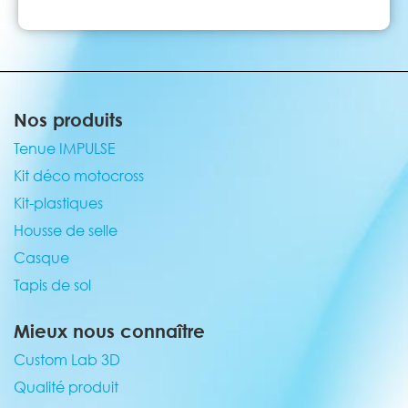
Nos produits
Tenue IMPULSE
Kit déco motocross
Kit-plastiques
Housse de selle
Casque
Tapis de sol
Mieux nous connaître
Custom Lab 3D
Qualité produit