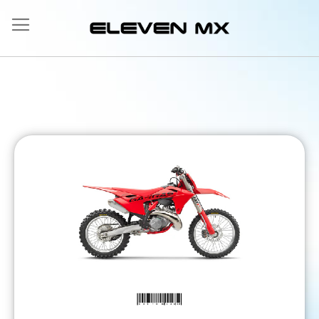
Allez
au
contenu