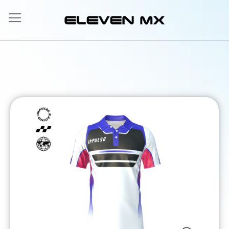
Allez
au
contenu