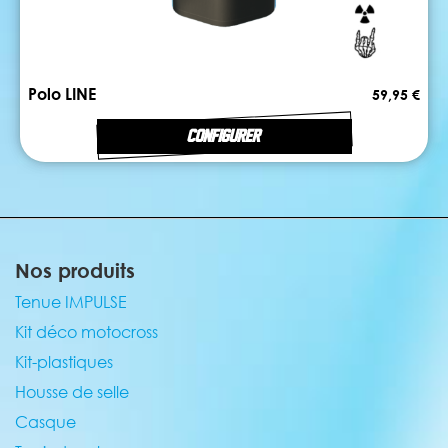
Polo LINE
59,95 €
CONFIGURER
Nos produits
Tenue IMPULSE
Kit déco motocross
Kit-plastiques
Housse de selle
Casque