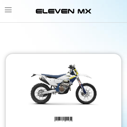
Allez
au
contenu