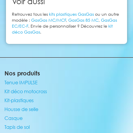
Voir aussi
Retrouvez tous les
kits plastiques GasGas
ou un autre
modèle :
GasGas MC/MCF
,
GasGas 85 MC
,
GasGas
EC/EC-F
. Envie de personnaliser ? Découvrez le
kit
déco GasGas
.
Nos produits
Tenue IMPULSE
Kit déco motocross
Kit-plastiques
Housse de selle
Casque
Tapis de sol