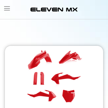
Allez
au
contenu