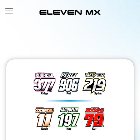
Allez
au
contenu