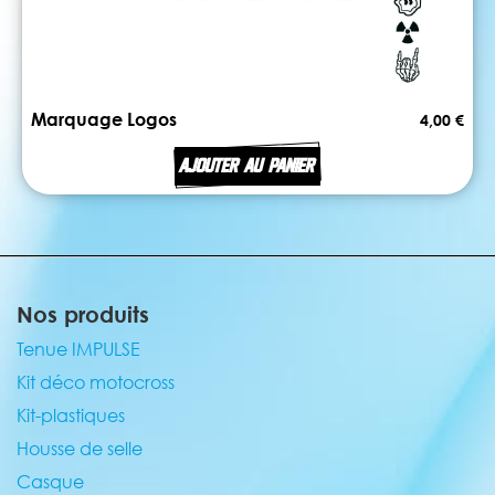
Marquage Logos
4,00 €
AJOUTER AU PANIER
Nos produits
Tenue IMPULSE
Kit déco motocross
Kit-plastiques
Housse de selle
Casque