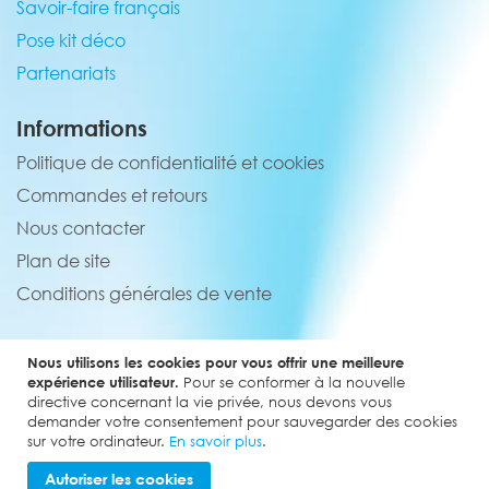
Savoir-faire français
Pose kit déco
Partenariats
Informations
Politique de confidentialité et cookies
Commandes et retours
Nous contacter
Plan de site
Conditions générales de vente
Service client
Nous utilisons les cookies pour vous offrir une meilleure
02 44 84 90 44
expérience utilisateur.
Pour se conformer à la nouvelle
directive concernant la vie privée, nous devons vous
contact@elevenmx.com
demander votre consentement pour sauvegarder des cookies
sur votre ordinateur.
En savoir plus
.
5 rue de la garenne 28160 Yèvres
Autoriser les cookies