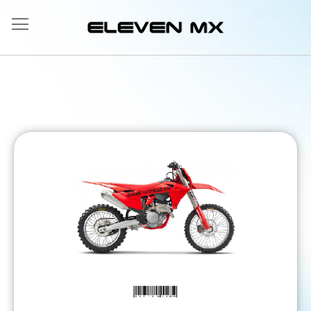
Allez
au
contenu