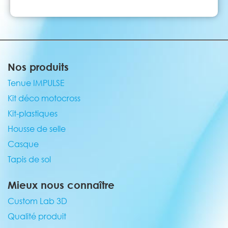
Nos produits
Tenue IMPULSE
Kit déco motocross
Kit-plastiques
Housse de selle
Casque
Tapis de sol
Mieux nous connaître
Custom Lab 3D
Qualité produit