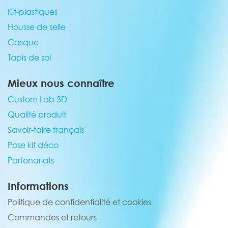
Kit-plastiques
Housse de selle
Casque
Tapis de sol
Mieux nous connaître
Custom Lab 3D
Qualité produit
Savoir-faire français
Pose kit déco
Partenariats
Informations
Politique de confidentialité et cookies
Commandes et retours