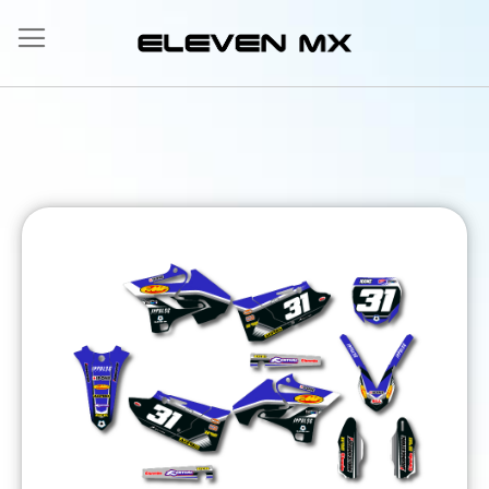
Allez
au
contenu