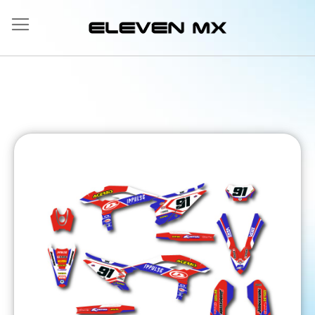
Allez
au
contenu