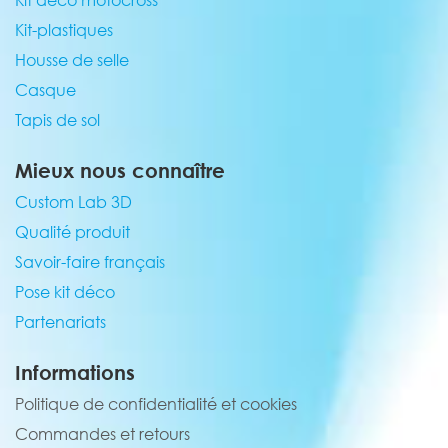
Kit déco motocross
Kit-plastiques
Housse de selle
Casque
Tapis de sol
Mieux nous connaître
Custom Lab 3D
Qualité produit
Savoir-faire français
Pose kit déco
Partenariats
Informations
Politique de confidentialité et cookies
Commandes et retours