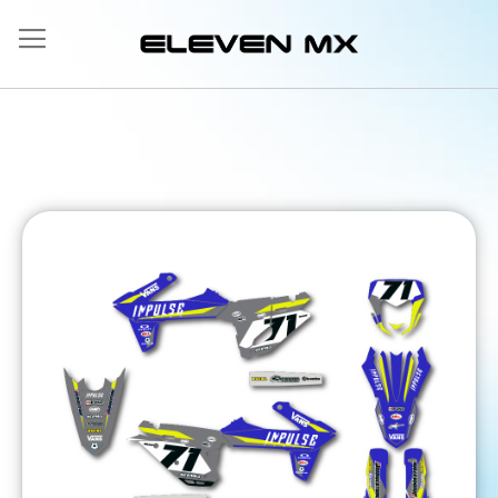
Allez
au
contenu