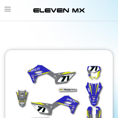
Allez
au
contenu