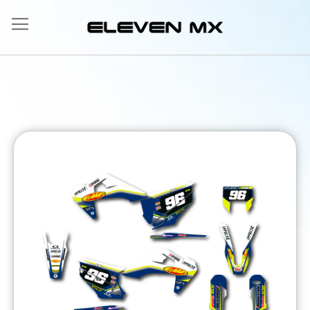
Allez
au
contenu