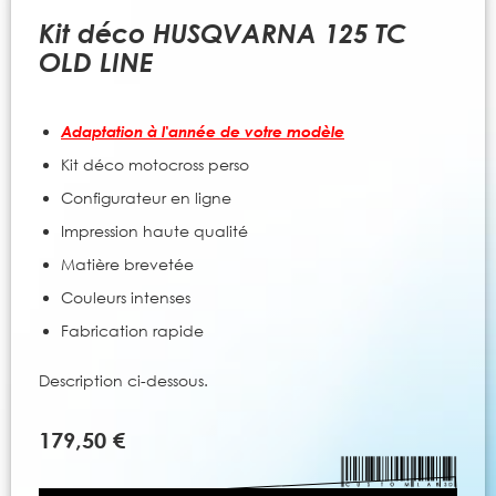
to
the
Kit déco HUSQVARNA 125 TC
beginning
OLD LINE
of
the
images
Adaptation à l'année de votre modèle
gallery
Kit déco motocross perso
Configurateur en ligne
Impression haute qualité
Matière brevetée
Couleurs intenses
Fabrication rapide
Description ci-dessous.
179,50 €