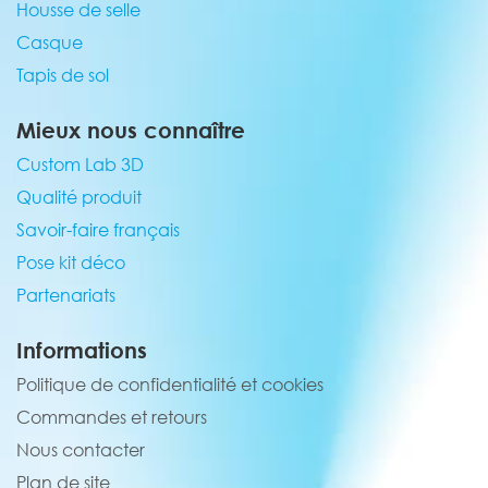
Housse de selle
Casque
Tapis de sol
Mieux nous connaître
Custom Lab 3D
Qualité produit
Savoir-faire français
Pose kit déco
Partenariats
Informations
Politique de confidentialité et cookies
Commandes et retours
Nous contacter
Plan de site