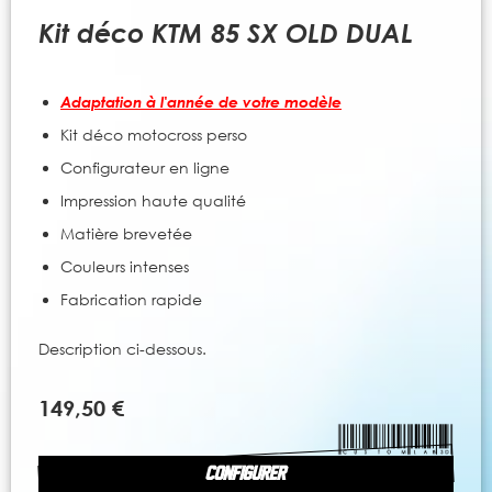
to
the
Kit déco KTM 85 SX OLD DUAL
beginning
of
the
Adaptation à l'année de votre modèle
images
gallery
Kit déco motocross perso
Configurateur en ligne
Impression haute qualité
Matière brevetée
Couleurs intenses
Fabrication rapide
Description ci-dessous.
149,50 €
CONFIGURER