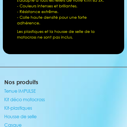
s'adapte à tous les reliefs de votre KTM 85 SX.
- Couleurs intenses et brillantes.
- Résistance extrême.
- Colle haute densité pour une forte
adhérence.
Les plastiques et la housse de selle de la
motocross ne sont pas inclus.
Nos produits
Tenue IMPULSE
Kit déco motocross
Kit-plastiques
Housse de selle
Casque