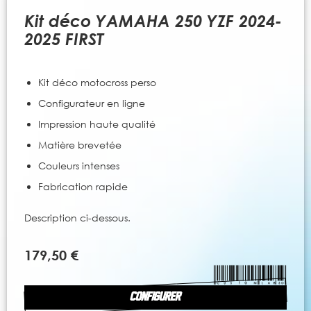
to
the
Kit déco YAMAHA 250 YZF 2024-
beginning
2025 FIRST
of
the
images
Kit déco motocross perso
gallery
Configurateur en ligne
Impression haute qualité
Matière brevetée
Couleurs intenses
Fabrication rapide
Description ci-dessous.
179,50 €
CONFIGURER