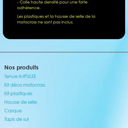
- Colle haute densité pour une forte
adhérence.
Les plastiques et la housse de selle de la
motocross ne sont pas inclus.
Nos produits
Tenue IMPULSE
Kit déco motocross
Kit-plastiques
Housse de selle
Casque
Tapis de sol