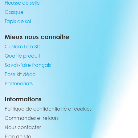
Housse de selle
Casque
Tapis de sol
Mieux nous connaître
Custom Lab 3D
Qualité produit
Savoir-faire français
Pose kit déco
Partenariats
Informations
Politique de confidentialité et cookies
Commandes et retours
Nous contacter
Plan de site