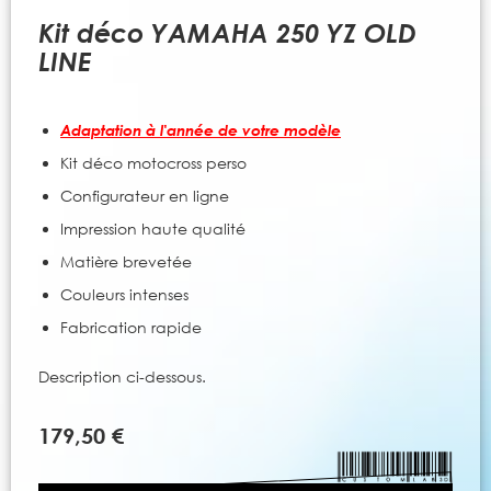
to
the
Kit déco YAMAHA 250 YZ OLD
beginning
LINE
of
the
images
Adaptation à l'année de votre modèle
gallery
Kit déco motocross perso
Configurateur en ligne
Impression haute qualité
Matière brevetée
Couleurs intenses
Fabrication rapide
Description ci-dessous.
179,50 €