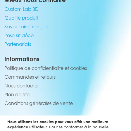
Custom Lab 3D
Qualité produit
Savoir-faire français
Pose kit déco
Partenariats
Informations
Politique de confidentialité et cookies
Commandes et retours
Nous contacter
Plan de site
Conditions générales de vente
Service client
Nous utilisons les cookies pour vous offrir une meilleure
02 44 84 90 44
expérience utilisateur.
Pour se conformer à la nouvelle