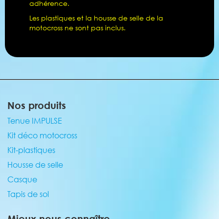
adhérence.
Les plastiques et la housse de selle de la
motocross ne sont pas inclus.
Nos produits
Tenue IMPULSE
Kit déco motocross
Kit-plastiques
Housse de selle
Casque
Tapis de sol
Mieux nous connaître