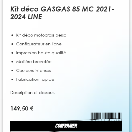
to
the
Kit déco GASGAS 85 MC 2021-
beginning
2024 LINE
of
the
images
Kit déco motocross perso
gallery
Configurateur en ligne
Impression haute qualité
Matière brevetée
Couleurs intenses
Fabrication rapide
Description ci-dessous.
149,50 €
CONFIGURER