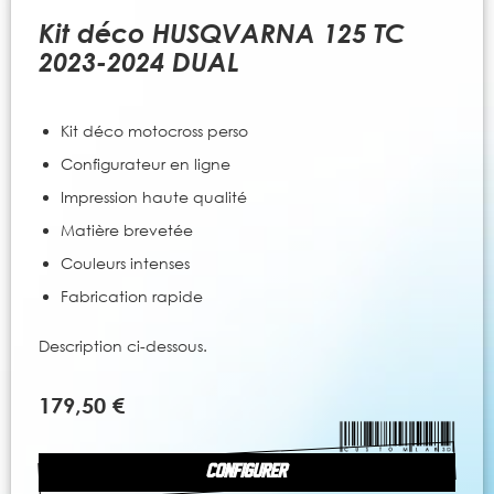
to
the
Kit déco HUSQVARNA 125 TC
beginning
2023-2024 DUAL
of
the
images
Kit déco motocross perso
gallery
Configurateur en ligne
Impression haute qualité
Matière brevetée
Couleurs intenses
Fabrication rapide
Description ci-dessous.
179,50 €
CONFIGURER