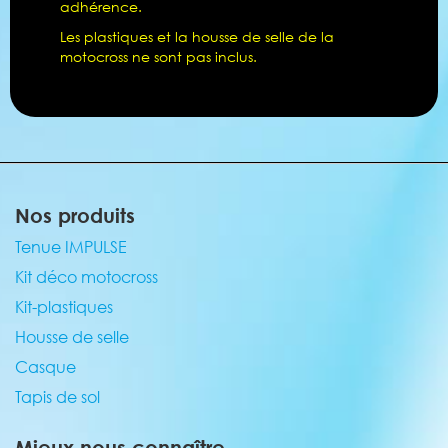
adhérence.
Les plastiques et la housse de selle de la
motocross ne sont pas inclus.
Nos produits
Tenue IMPULSE
Kit déco motocross
Kit-plastiques
Housse de selle
Casque
Tapis de sol
Mieux nous connaître