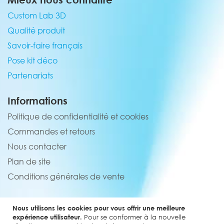
Custom Lab 3D
Qualité produit
Savoir-faire français
Pose kit déco
Partenariats
Informations
Politique de confidentialité et cookies
Commandes et retours
Nous contacter
Plan de site
Conditions générales de vente
Service client
Nous utilisons les cookies pour vous offrir une meilleure
02 44 84 90 44
expérience utilisateur.
Pour se conformer à la nouvelle