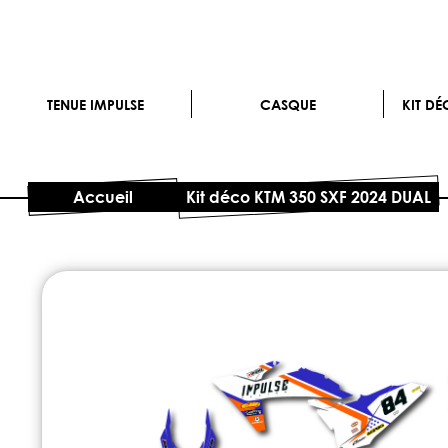
TENUE IMPULSE
CASQUE
KIT D
Accueil
Kit déco KTM 350 SXF 2024 DUAL
Skip
to
the
end
of
the
images
gallery