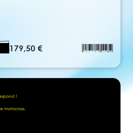
179,50 €
respond !
re motocross.