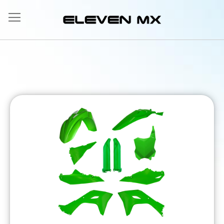
Allez
au
contenu