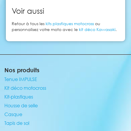
Voir aussi
Retour à tous les
kits plastiques motocross
ou
personnalisez votre moto avec le
kit déco Kawasaki
.
Nos produits
Tenue IMPULSE
Kit déco motocross
Kit-plastiques
Housse de selle
Casque
Tapis de sol