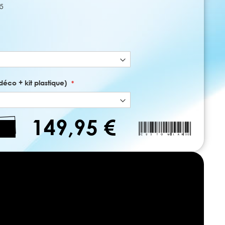
5
déco + kit plastique)
149,95 €