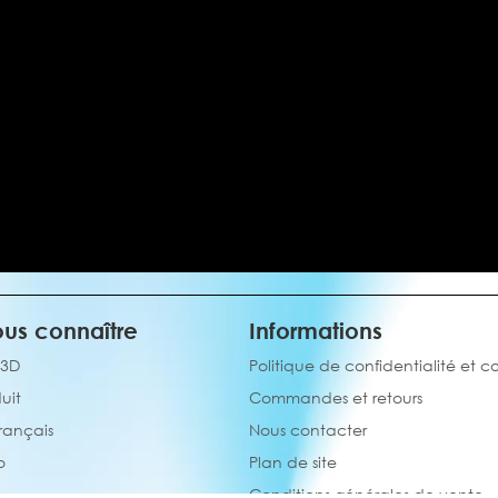
us connaître
Informations
 3D
Politique de confidentialité et c
uit
Commandes et retours
français
Nous contacter
o
Plan de site
Conditions générales de vente