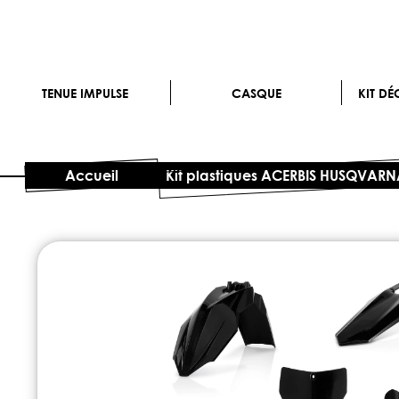
TENUE IMPULSE
CASQUE
KIT D
Accueil
Kit plastiques ACERBIS HUSQVARN
Skip
to
the
end
of
the
images
gallery