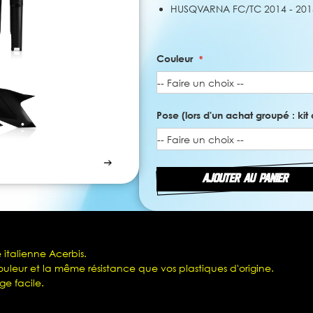
HUSQVARNA FC/TC 2014 - 201
Couleur
Pose (lors d'un achat groupé : kit 
AJOUTER AU PANIER
 italienne Acerbis.
leur et la même résistance que vos plastiques d'origine.
ge facile.