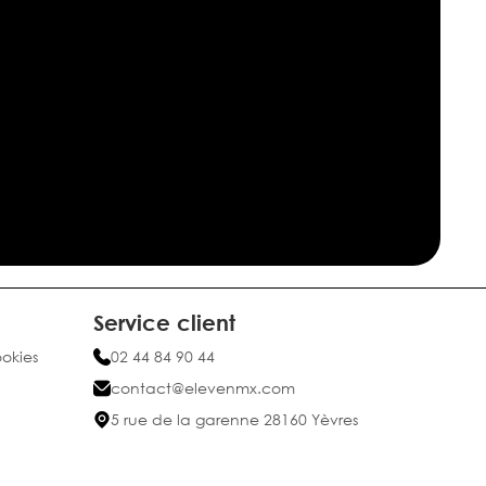
Service client
ookies
02 44 84 90 44
contact@elevenmx.com
5 rue de la garenne 28160 Yèvres