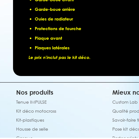
Garde-boue arrière
Ouies de radiateur
Protections de fourche
Plaque avant
Plaques latérales
Le prix n'inclut pas le kit déco.
Nos produits
Mieux no
Tenue IMPULSE
Custom Lab
Kit déco motocross
Qualité prod
Kit-plastiques
Savoir-faire 
Housse de selle
Pose kit déc
Casque
Partenariats