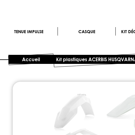
TENUE IMPULSE
CASQUE
KIT D
Accueil
Kit plastiques ACERBIS HUSQVARN
Skip
to
the
end
of
the
images
gallery