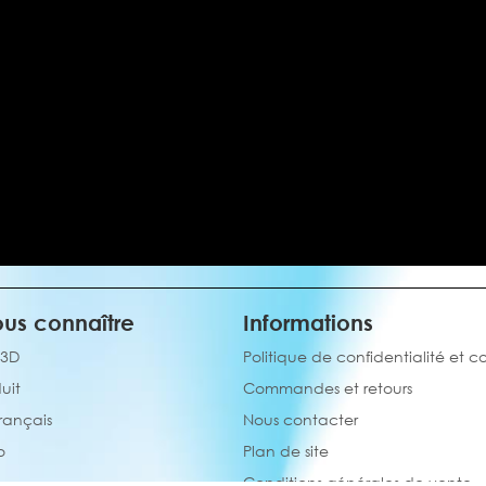
us connaître
Informations
 3D
Politique de confidentialité et c
uit
Commandes et retours
français
Nous contacter
o
Plan de site
Conditions générales de vente