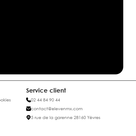
Service client
ookies
02 44 84 90 44
contact@elevenmx.com
5 rue de la garenne 28160 Yèvres