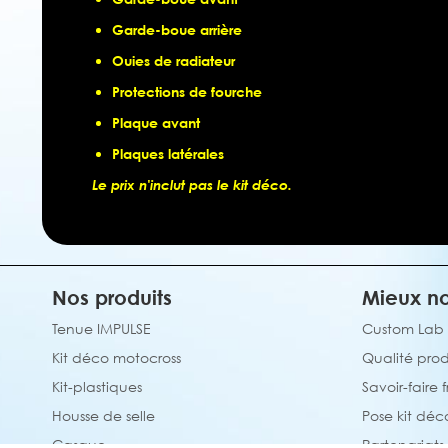
Garde-boue arrière
Ouies de radiateur
Protections de fourche
Plaque avant
Plaques latérales
Le prix n'inclut pas le kit déco.
Nos produits
Mieux no
Tenue IMPULSE
Custom Lab
Kit déco motocross
Qualité prod
Kit-plastiques
Savoir-faire 
Housse de selle
Pose kit déc
Casque
Partenariats