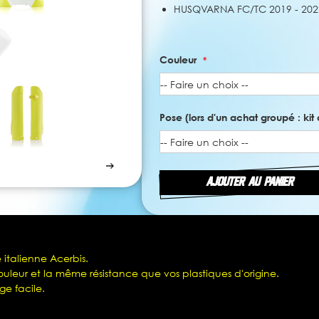
HUSQVARNA FC/TC 2019 - 202
Couleur
Pose (lors d'un achat groupé : kit 
AJOUTER AU PANIER
 italienne Acerbis.
leur et la même résistance que vos plastiques d'origine.
ge facile.