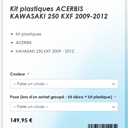
to
the
Kit plastiques ACERBIS
beginning
KAWASAKI 250 KXF 2009-2012
of
the
images
Kit plastiques
gallery
ACERBIS
KAWASAKI 250 KXF 2009 - 2012
Couleur
Pose (lors d'un achat groupé : kit déco + kit plastique)
149,95 €