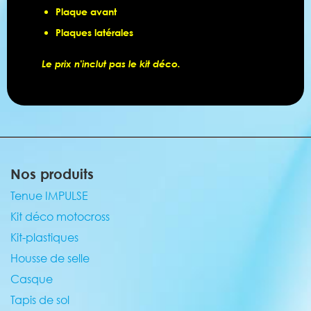
Plaque avant
Plaques latérales
Le prix n'inclut pas le kit déco.
Nos produits
Tenue IMPULSE
Kit déco motocross
Kit-plastiques
Housse de selle
Casque
Tapis de sol