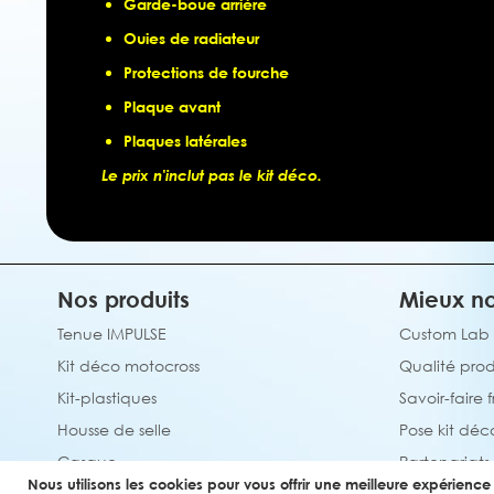
Garde-boue arrière
Ouies de radiateur
Protections de fourche
Plaque avant
Plaques latérales
Le prix n'inclut pas le kit déco.
Nos produits
Mieux no
Tenue IMPULSE
Custom Lab
Kit déco motocross
Qualité prod
Kit-plastiques
Savoir-faire 
Housse de selle
Pose kit déc
Casque
Partenariats
Nous utilisons les cookies pour vous offrir une meilleure expérience u
Tapis de sol