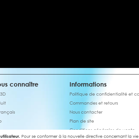
us connaître
Informations
 3D
Politique de confidentialité et c
uit
Commandes et retours
français
Nous contacter
o
Plan de site
Conditions générales de vente
tilisateur.
Pour se conformer à la nouvelle directive concernant la v