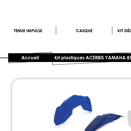
TENUE IMPULSE
CASQUE
KIT D
Accueil
Kit plastiques ACERBIS YAMAHA 85
Skip
to
the
end
of
the
images
gallery