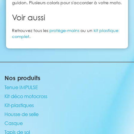
guidon. Plusieurs coloris pour s'accorder à votre moto.
Voir aussi
Retrouvez tous les
protège-mains
ou un
kit plastique
complet
.
Nos produits
Tenue IMPULSE
Kit déco motocross
Kit-plastiques
Housse de selle
Casque
Tapis de sol