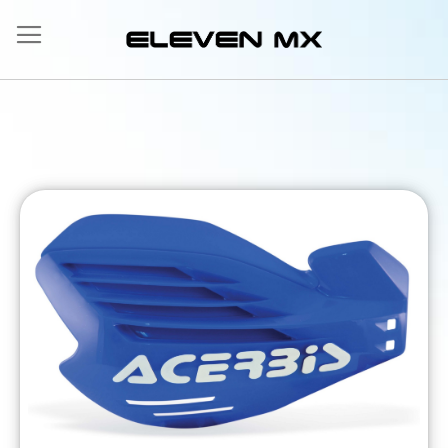
Allez
au
contenu