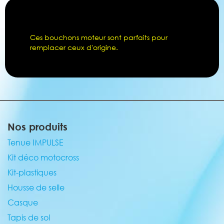
Ces bouchons moteur sont parfaits pour
remplacer ceux d'origine.
Nos produits
Tenue IMPULSE
Kit déco motocross
Kit-plastiques
Housse de selle
Casque
Tapis de sol