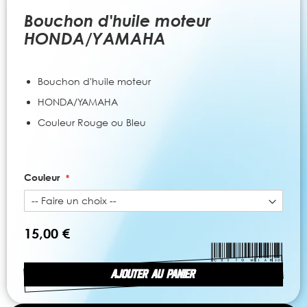
to
the
Bouchon d'huile moteur
beginning
HONDA/YAMAHA
of
the
images
Bouchon d'huile moteur
gallery
HONDA/YAMAHA
Couleur Rouge ou Bleu
Couleur
15,00 €
AJOUTER AU PANIER