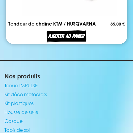
Tendeur de chaîne KTM / HUSQVARNA
35,00 €
AJOUTER AU PANIER
Nos produits
Tenue IMPULSE
Kit déco motocross
Kit-plastiques
Housse de selle
Casque
Tapis de sol