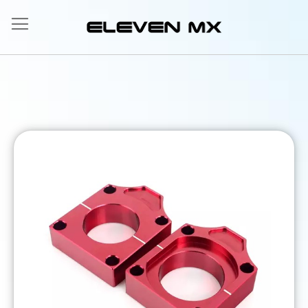
Allez
au
contenu