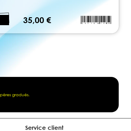
35,00 €
epères gradués.
Service client