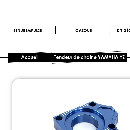
TENUE IMPULSE
CASQUE
KIT D
Accueil
Tendeur de chaîne YAMAHA YZ
Skip
to
the
end
of
the
images
gallery