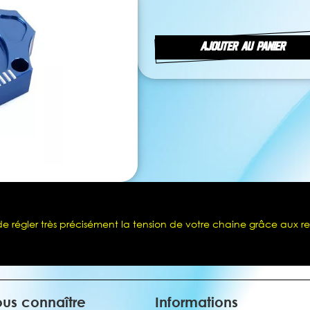
AJOUTER AU PANIER
 régler très précisément la tension de votre chaine grâce aux r
us connaître
Informations