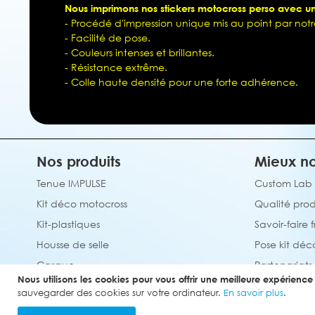
Nous imprimons nos stickers motocross perso avec une
- Procédé d'impression unique mis au point par notr
- Facilité de pose.
- Couleurs intenses et brillantes.
- Résistance extrême.
- Colle haute densité pour une forte adhérence.
Nos produits
Mieux no
Tenue IMPULSE
Custom Lab
Kit déco motocross
Qualité prod
Kit-plastiques
Savoir-faire 
Housse de selle
Pose kit déc
Casque
Partenariats
Nous utilisons les cookies pour vous offrir une meilleure expérience u
Tapis de sol
sauvegarder des cookies sur votre ordinateur.
En savoir plus
.