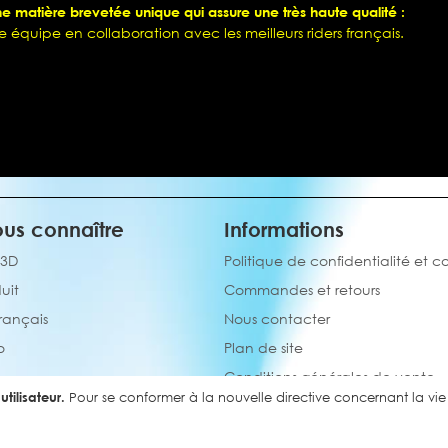
 matière brevetée unique qui assure une très haute qualité :
e équipe en collaboration avec les meilleurs riders français.
us connaître
Informations
 3D
Politique de confidentialité et c
uit
Commandes et retours
français
Nous contacter
o
Plan de site
Conditions générales de vente
tilisateur.
Pour se conformer à la nouvelle directive concernant la v