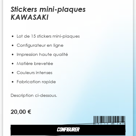
to
the
Stickers mini-plaques
beginning
KAWASAKI
of
the
images
Lot de 15 stickers mini-plaques
gallery
Configurateur en ligne
Impression haute qualité
Matière brevetée
Couleurs intenses
Fabrication rapide
Description ci-dessous.
20,00 €
CONFIGURER